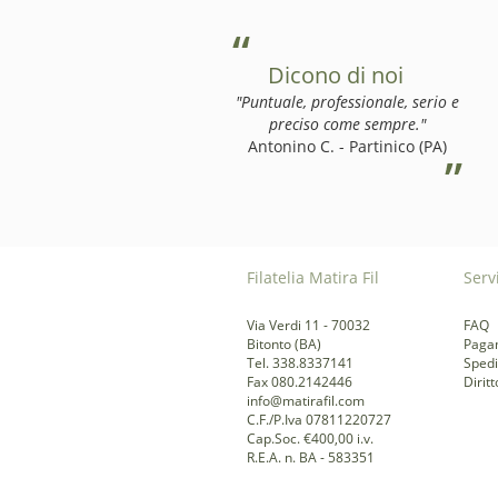
Dicono di noi
"Puntuale, professionale, serio e
preciso come sempre."
Antonino C. - Partinico (PA)
Filatelia Matira Fil
Servi
Via Verdi 11 - 70032
FAQ
Bitonto (BA)
Paga
Tel. 338.8337141
Spedi
Fax 080.2142446
Dirit
info@matirafil.com
C.F./P.Iva 07811220727
Cap.Soc. €400,00 i.v.
R.E.A. n. BA - 583351