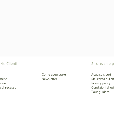
zio Clienti
Sicurezza e p
Come acquistare
Acquisti sicuri
menti
Newsletter
Sicurezza sul si
zioni
Privacy policy
to di recesso
Condizioni di uti
Tour guidato