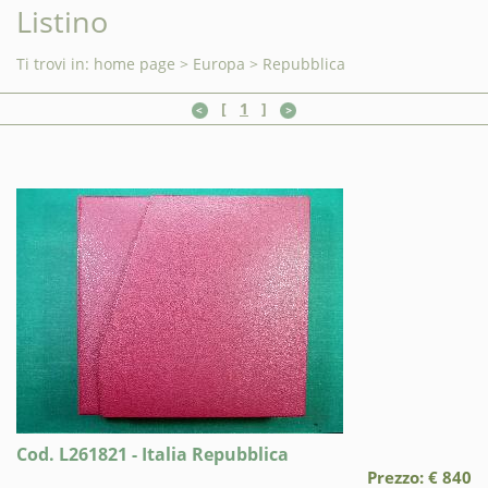
Listino
Ti trovi in:
home page
>
Europa
>
Repubblica
[
1
]
Cod. L261821 - Italia Repubblica
Prezzo: € 840