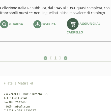
Collezione Italia Repubblica, dal 1945 al 1980, quasi completa, con
francobolli nuovi ** non linguellati, altissimo valore di catalogo.
AGGIUNGI AL
GUARDA
SCARICA
CARRELLO
[
1
]
Filatelia Matira Fil
Via Verdi 11 - 70032 Bitonto (BA)
Tel. 338.8337141
Fax 080.2142446
info@matirafil.com
C.F./P.Iva 07811220727