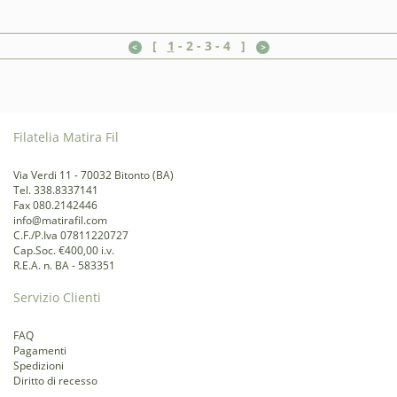
[
1
-
2
-
3
-
4
]
Filatelia Matira Fil
Via Verdi 11 - 70032 Bitonto (BA)
Tel. 338.8337141
Fax 080.2142446
info@matirafil.com
C.F./P.Iva 07811220727
Cap.Soc. €400,00 i.v.
R.E.A. n. BA - 583351
Servizio Clienti
FAQ
Pagamenti
Spedizioni
Diritto di recesso