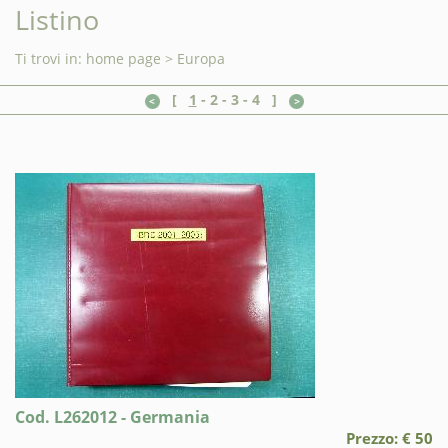
Listino
Ti trovi in:
home page
>
Europa
[
1
-
2
-
3
-
4
]
Cod. L262012 - Germania
Prezzo: € 50