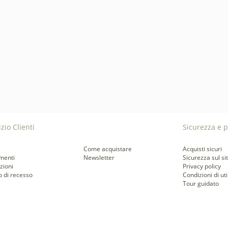
zio Clienti
Sicurezza e p
Come acquistare
Acquisti sicuri
menti
Newsletter
Sicurezza sul si
zioni
Privacy policy
to di recesso
Condizioni di uti
Tour guidato