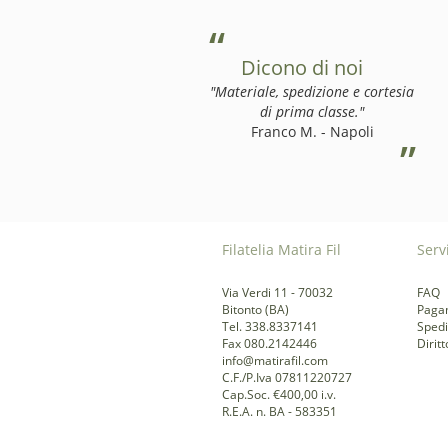
Dicono di noi
"Materiale, spedizione e cortesia
di prima classe."
Franco M. - Napoli
Filatelia Matira Fil
Servi
Via Verdi 11 - 70032
FAQ
Bitonto (BA)
Paga
Tel. 338.8337141
Spedi
Fax 080.2142446
Dirit
info@matirafil.com
C.F./P.Iva 07811220727
Cap.Soc. €400,00 i.v.
R.E.A. n. BA - 583351