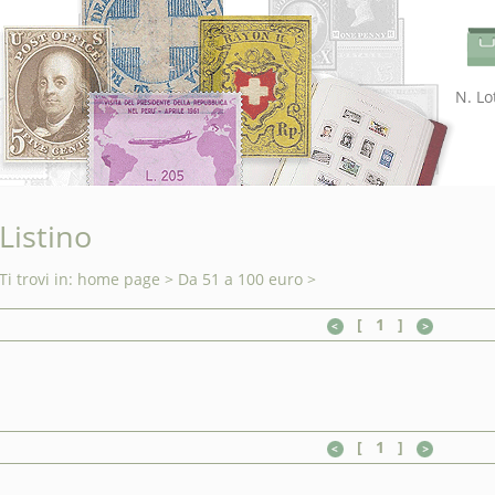
N. Lot
Listino
Ti trovi in:
home page
>
Da 51 a 100 euro
>
[
1
]
[
1
]