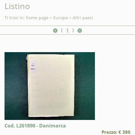
Listino
Ti trovi in:
home page
>
Europa
>
Altri paesi
[
1
]
Cod. L261890 - Danimarca
Prezzo: € 380