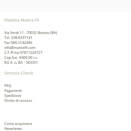
Filatelia Matira Fil
Via Verdi 11 - 70032 Bitonto (BA)
Tel. 338.8337141
Fax 080.2142446
info@matirafil.com
C.F./P.Iva 07811220727
Cap.Soc. €400,00 i.v.
R.E.A. n. BA - 583351
Servizio Clienti
FAQ
Pagamenti
Spedizioni
Diritto di recesso
Come acquistare
Newsletter