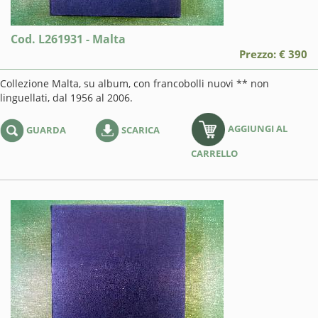
Cod. L261931 - Malta
Prezzo: € 390
Collezione Malta, su album, con francobolli nuovi ** non
linguellati, dal 1956 al 2006.
AGGIUNGI AL
GUARDA
SCARICA
CARRELLO