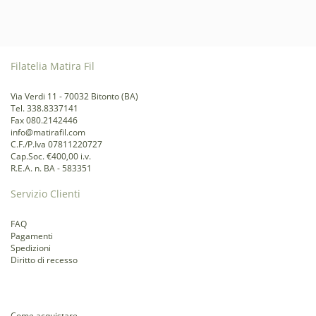
Filatelia Matira Fil
Via Verdi 11 - 70032 Bitonto (BA)
Tel. 338.8337141
Fax 080.2142446
info@matirafil.com
C.F./P.Iva 07811220727
Cap.Soc. €400,00 i.v.
R.E.A. n. BA - 583351
Servizio Clienti
FAQ
Pagamenti
Spedizioni
Diritto di recesso
Come acquistare